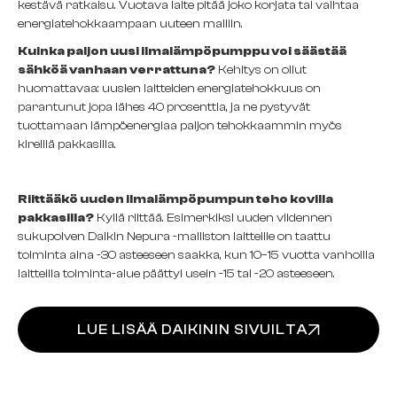
kestävä ratkaisu. Vuotava laite pitää joko korjata tai vaihtaa
energiatehokkaampaan uuteen malliin.
Kuinka paljon uusi ilmalämpöpumppu voi säästää
sähköä vanhaan verrattuna?
Kehitys on ollut
huomattavaa: uusien laitteiden energiatehokkuus on
parantunut jopa lähes 40 prosenttia, ja ne pystyvät
tuottamaan lämpöenergiaa paljon tehokkaammin myös
kireillä pakkasilla.
Riittääkö uuden ilmalämpöpumpun teho kovilla
pakkasilla?
Kyllä riittää. Esimerkiksi uuden viidennen
sukupolven Daikin Nepura -malliston laitteille on taattu
toiminta aina -30 asteeseen saakka, kun 10–15 vuotta vanhoilla
laitteilla toiminta-alue päättyi usein -15 tai -20 asteeseen.
LUE LISÄÄ DAIKININ SIVUILTA