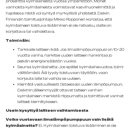
prosenttia kylmäaineista vuotaa ympäristöön. Monet
vanhoista kylmäaineista voimistavat kasvihuoneilmiötä ja
hajotessa niistä voi syntyä myrkyllisiä yhdisteitä. Daikin
Finlandin toimitusjohtaja Mikko Ropponen korostaa, että
kylmäaineen toistuva lisääminen ei ole ratkaisu, claite on
korjattava tai vaihdettava.
Toimi näin:
Tarkkaile laitteen ikää: Jos ilmalämpöpumppusi on 10–20
vuotta vanha, harkitse uuden laitteen hankintaa jo
pelkän energiansäästön vuoksi.
Seuraa kylmäainetta: Jos epäilet kylmäainevuotoa, toimi
välittömästi. Älä tyydy toistuvaan täyttöön, vaan
korjauta laite tai vaihda se uuteen.
Kierrätä vastuullisesti: Ostaessasi uuden lämpöpumpun,
Daikinin jälleenmyyjät ottavat talteen vanhan
kylmäaineen merkistä riippumatta ja toimittavat vanhat
laitteet kierrätykseen.
Usein kysyttyä laitteen vaihtamisesta
Voiko vuotavaan ilmalämpöpumppuun vain lisätä
kylmäainetta?
Ei. Kylmäaineen toistuva lisääminen ei ole