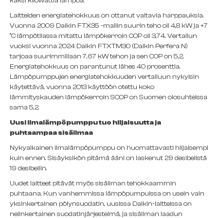
kaksi kilowattia lämpöä.
Laitteiden energiatehokkuus on ottanut valtavia harppauksia.
Vuonna 2009 Daikin FTX35 -mallin suurin teho oli 4,8 kW ja +7
°C lämpötilassa mitattu lämpökerroin COP oli 3,74. Vertailun
vuoksi vuonna 2024 Daikin FTXTM30 (Daikin Perfera N)
tarjoaa suurimmillaan 7,67 kW tehon ja sen COP on 5,2.
Energiatehokkuus on parantunut lähes 40 prosenttia.
Lämpöpumppujen energiatehokkuuden vertailuun nykyisin
käytettävä, vuonna 2013 käyttöön otettu koko
lämmityskauden lämpökerroin SCOP on Suomen olosuhteissa
sama 5,2.
Uusi ilmalämpöpumppu tuo hiljaisuutta ja
puhtaampaa sisäilmaa
Nykyaikainen ilmalämpöpumppu on huomattavasti hiljaisempi
kuin ennen. Sisäyksikön pitämä ääni on laskenut 29 desibelistä
19 desibeliin.
Uudet laitteet pitävät myös sisäilman tehokkaammin
puhtaana. Kun vanhemmissa lämpöpumpuissa on usein vain
yksinkertainen pölynsuodatin, uusissa Daikin-laitteissa on
nelinkertainen suodatinjärjestelmä, ja sisäilman laadun