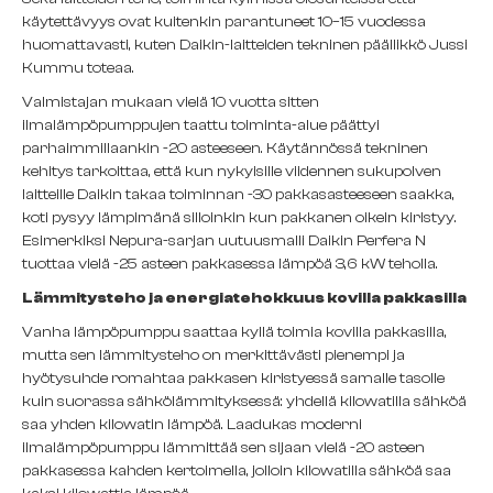
käytettävyys ovat kuitenkin parantuneet 10–15 vuodessa
huomattavasti, kuten Daikin-laitteiden tekninen päällikkö Jussi
Kummu toteaa.
Valmistajan mukaan vielä 10 vuotta sitten
ilmalämpöpumppujen taattu toiminta-alue päättyi
parhaimmillaankin -20 asteeseen. Käytännössä tekninen
kehitys tarkoittaa, että kun nykyisille viidennen sukupolven
laitteille Daikin takaa toiminnan -30 pakkasasteeseen saakka,
koti pysyy lämpimänä silloinkin kun pakkanen oikein kiristyy.
Esimerkiksi Nepura-sarjan uutuusmalli Daikin Perfera N
tuottaa vielä -25 asteen pakkasessa lämpöä 3,6 kW teholla.
Lämmitysteho ja energiatehokkuus kovilla pakkasilla
Vanha lämpöpumppu saattaa kyllä toimia kovilla pakkasilla,
mutta sen lämmitysteho on merkittävästi pienempi ja
hyötysuhde romahtaa pakkasen kiristyessä samalle tasolle
kuin suorassa sähkölämmityksessä: yhdellä kilowatilla sähköä
saa yhden kilowatin lämpöä. Laadukas moderni
ilmalämpöpumppu lämmittää sen sijaan vielä -20 asteen
pakkasessa kahden kertoimella, jolloin kilowatilla sähköä saa