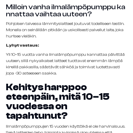
Milloin vanha ilmalämpöpumppu ka
nnattaa vaihtaa uuteen?
Pohjoisen talvessa lämmityslaitteet joutuvat todelliseen testiin.
Monella on seinällään pitkään ja uskollisesti palvellut laite, joka
hurisee vieläkin.
Lyhyt vastaus:
Yli 10–15 vuotta vanha ilmalämpöpumppu kannattaa päivittää
uuteen, sillä nykyaikaiset laitteet tuottavat enemmän lämpöä
kireillä pakkasilla, säästävät sähköä ja toimivat luotettavasti
jopa -30 asteeseen saakka.
Kehitys harppoo
eteenpäin, mitä 10–15
vuodessa on
tapahtunut?
Ilmalämpöpumppujen 15 vuoden käyttöikä ei ole harvinaisuus.
Sekä laitteiden teho, toiminta kylmissä olosuhteissa että