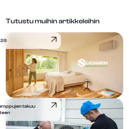
Tutustu muihin artikkeleihin
026
umppujen takuu
oteen