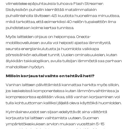
viimeistelee epäpuhtauksia tuhoava Flash Streamer.
Sisäyksikön puhallin kierrättää matalimmallakin
puhallinteholla lävitseen 4,5 kuutiota huoneilmaa minuutissa,
mikä tarkoittaa, että esimerkiksi 40 neliön tupakeittiön ilma
puhdistetaan kolme kertaa tunnissa.
Myös laitteiden ohjaus on helpompaa. Onecta-
mobiilisovelluksen avulla voi helposti ajastaa lämmitystä,
seurata energiankulutusta ja huomioida vaikkapa
pörssisähkön edulliset tunnit. Uusien ominaisuuksien, kuten
älykkään takkalogiikan, avulla tulisijan lämmöstä saa parhaan
mahdollisen hyödyn.
Milloin korjaus tai vaihto on tehtävä heti?
Vanhan laitteen päivittämistä kannattaa harkita myös silloin,
jos keskeisissä komponenteissa kuten lämmönvaihtimissa ja
kompressorissa epäillään vikaa, sillä vanhan korjaaminen voi
tulla kohtuuttoman kalliiksi jäljellä oleva käyttöikä huomioiden.
Kylmäainevuodot sen sijaan edellyttävät aina välitöntä
korjausta tai laitteen vaihtamista uuteen. Suomen
ympäristökeskuksen arvion mukaan vuosittain 5–15