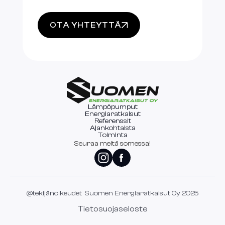
OTA YHTEYTTÄ
Lämpöpumput
Energiaratkaisut
Referenssit
Ajankohtaista
Toiminta
Seuraa meitä somessa!
@tekijänoikeudet Suomen Energiaratkaisut Oy 2025
Tietosuojaseloste