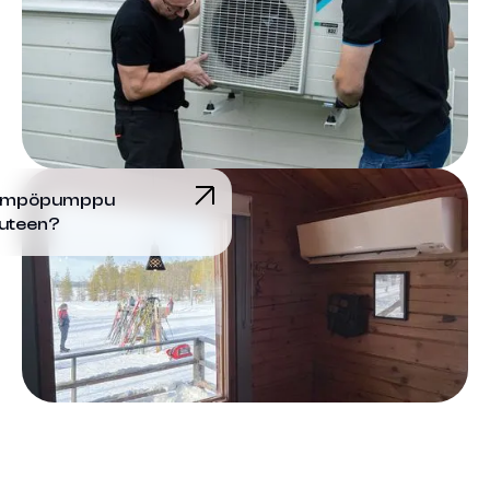
alämpöpumppu
uuteen?